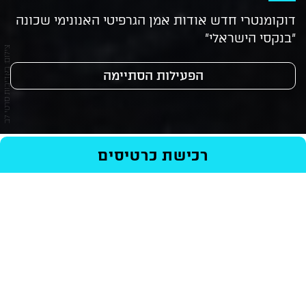
דוקומנטרי חדש אודות אמן הגרפיטי האנונימי שכונה
"בנקסי הישראלי"
צילום: באדיבות סרטי לב
הפעילות הסתיימה
ראשי
/
Events
/
סרטים
/
Know Hope
רכישת כרטיסים
בימוי: עומר שמיר
רכישת כרטיסים
74 דקות
ישראל, ארה"ב 2025, 74 דקות, עברית, ערבית ואנגלית,
כתוביות בעברית