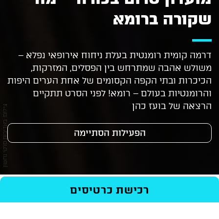
שקורה ברומא
דרמה קומית רומנטית בעלת ניחוח אירופאי נפלא –
משולש אהבה שמתרחש בין הפסלים, המזרקות,
הכיכרות ובתי הקפה הקסומים של אחת הערים היפות
והרומנטיות בעולם – רומא! לפני הסרט תתקיים
הרצאה של בועז כהן
צילום: באדיבות סרטי נחשון
הפעילות הסתיימה
ראשי
/
Events
/
סרטים
/
רכישת כרטיסים
מועדון טרום בכורה – מה שקורה ברומא
בימוי: ניקלס בנדיקסן
רכישת כרטיסים