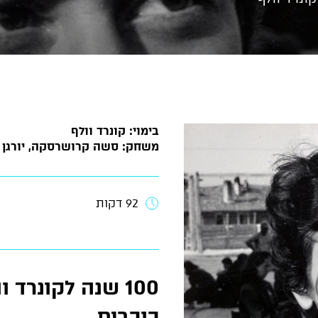
בימוי: קונרד וולף
משחק: סשה קרושרסקה, יורגן פר
92 דקות
100 שנה לקונרד וולף
כוכבים