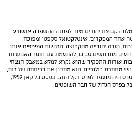
ת המלווה קבוצת יהודים מיוון למחנה ההשמדה אושוויץ,
טר, אחד המפקדים, אינטלקטואל סקפטי ומפוכח,
ות, נערה יהודייה מהקבוצה. הרגשות המציפים אותו
ירועים מתרחשים סביבו, להתעמת עם חוסר האנושיות
ות אודות התפקיד שהוא נקרא למלא במאבק הנצחי
נשי מחתרת בולגריים, הוא מתכנן את בריחתה של רות,
אך נתקל במכשול לא צפוי. הסרט היה מועמד לפרס דקל הזהב בפסטיבל קאן 1959,
בל בפרס הגדול של חבר השופטים.