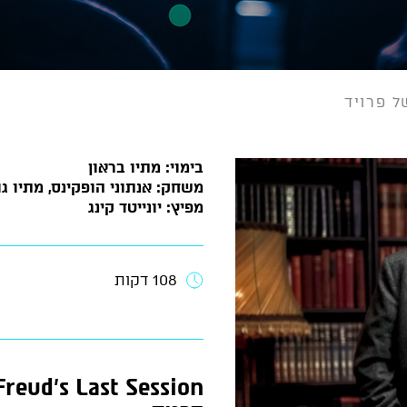
ל פרויד
בימוי: מתיו בראון
משחק: אנתוני הופקינס, מתיו גוד
מפיץ: יונייטד קינג
108 דקות
Freud’s Last Session