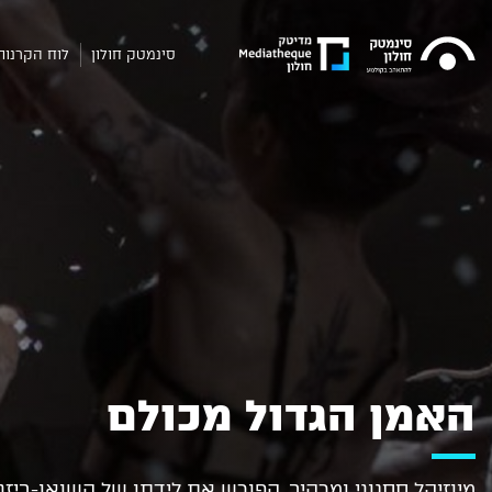
סינמטק חולון
לוח הקרנות
האמן הגדול מכולם
מיוזיקל ססגוני ומרהיב, הפורש את לידתו של השואו-ביזנ