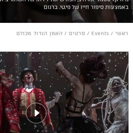
באמצעות סיפור חייו של פי.טי. ברנום
ראשי
/
Events
/
סרטים
/
האמן הגדול מכולם