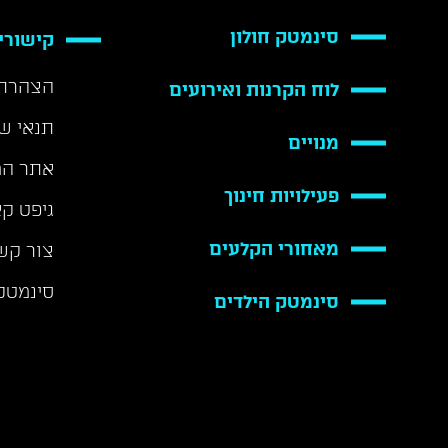
סינמטק חולון
קישורי
הצהרת 
לוח הקרנות ואירועים
תנאי ש
מנויים
אתר המ
פעילויות חינוך
גיפט ק
מאחורי הקלעים
צור קש
סינמטק
סינמטק הילדים