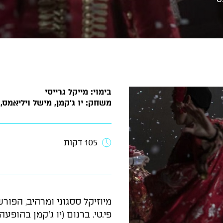
בימוי: מייקל גרייסי
משחק: יו ג'קמן, מישל ויליאמס, 
105 דקות
מיוזיקל ססגוני ומרהיב, הפו
פי.טי. ברנום (יו ג’קמן בהו