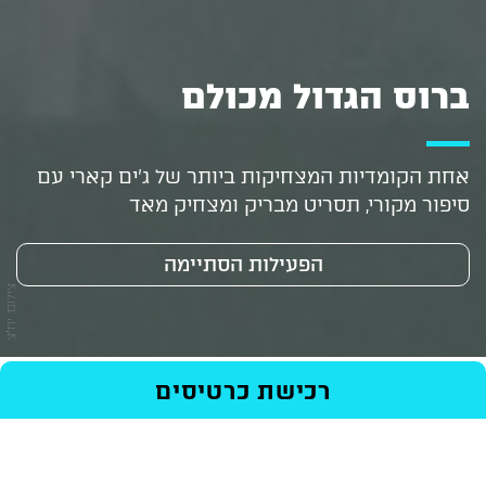
ברוס הגדול מכולם
אחת הקומדיות המצחיקות ביותר של ג'ים קארי עם
סיפור מקורי, תסריט מבריק ומצחיק מאד
הפעילות הסתיימה
צילום: יח"צ
ראשי
/
Events
/
סרטים
/
ברוס הגדול מכולם
רכישת כרטיסים
בימוי: טום שדיאק
רכישת כרטיסים
משחק: ג'ים קארי, ג'ניפר אניסטון, מורגן פרימן