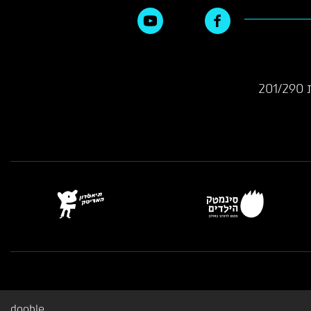
2
dooble