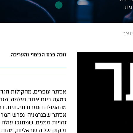
ית
וצר
זוכה פרס הבימוי והעריכה
אסתר עופרים, מהקולות הגדו
כמעט ביום אחד, נעלמה. מזה
מההמולה המזרח־תיכונית. דרך
אסתר שבגרמניה, נפרש המרחק 
זהויות וזמנים, שמתוכו עול
וזיקוק של הישראליות, מהות