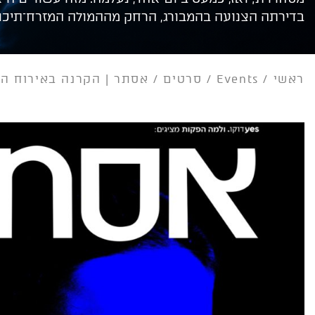
בדירתה הצנועה בהמבורג, הרחק מההמולה המזרח־תיכונ
ראשי
/
Events
/
סרטים
/
אסתר | הקרנה באירוח הי