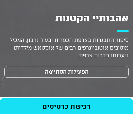
אהבותיי הקטנות
סיפור התבגרות בצרפת הכפרית ובעיר נרבון, המכיל
מוטיבים אוטוביוגרפים רבים של אוסטאש מילדותו
ונערותו בדרום צרפת.
הפעילות הסתיימה
צילום: יח"צ
ראשי
/
Events
/
סרטים
/
אהבותיי הקטנות
רכישת כרטיסים
בימוי: ז'אן אוסטאש
רכישת כרטיסים
משחק: מרטין לב, ג'קלין דופראן, אינגריד קאוון