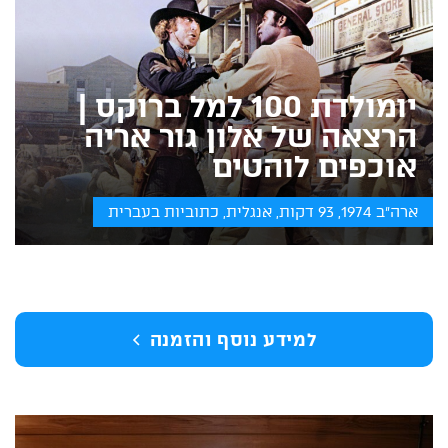
יומולדת 100 למל ברוקס |
הרצאה של אלון גור אריה
אוכפים לוהטים
ארה״ב 1974, 93 דקות, אנגלית, כתוביות בעברית
למידע נוסף והזמנה